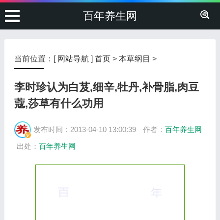
百年养生网
当前位置：[
网站导航
]
首页
>
本草纲目
>
李时珍认为白芨,细辛,牡丹,补骨脂,肉豆
蔻,莎草有什么功用
发布时间：2013-04-10 13:00:39
作者：
百年养生网
出处：
百年养生网