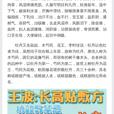
拘挛，风湿痹痛死肌。久服可明目利九窍，轻身延年。温中
下气，破痰利水道，开胸中滞结，除喉痹鼻塞不闻香臭，风
痫颠疾，下乳结，治汗不出，血不行，安五脏，益肝胆，通
精气。添胆气，治咳嗽，去皮风湿痒，风眼泪下，除齿痛，
血闭，妇人血沥腰痛。润肝燥，治督脉病变，脊强而厥。治
口舌生疮，大便燥结，起目中倒睫。
牡丹又名鼠姑、木芍药、花王。李时珍说：牡丹以色红
者为佳，虽然结子但在根上生苗，故称为牡丹。唐供人称为
木芍药，因它的花像芍药，而宿有的树干像木头。在各种花
的品种中，以牡丹为第一，芍药为第二，故世上称牡丹为花
王，芍药为花相。欧阳修花谱所载牡丹，共三十余种。其名
称或根据产地，或根据人名，或根据颜色，或根据特点而命
名。