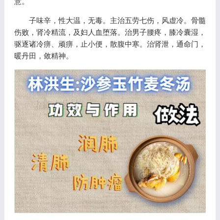
意。
子味辛，性大温，无毒。主治五劳七伤，风虚冷。骨髓
伤败，肾冷精流，及妇人血堕落。治男子腰疼，膝冷囊湿，
驱逐诸冷痹、顽痹，止小便，散腹中寒。治肾泄，通命门，
暖丹田，敛精神。