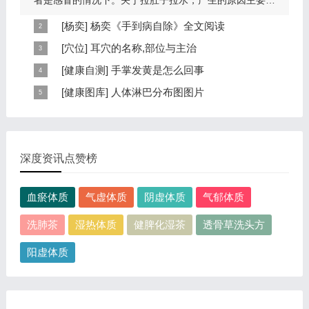
者是感冒的情况下。关于拉肚子拉水，产生的原因主要是
因为饮食问题，或者是因为肠胃问题。本页包...
[
杨奕
]
杨奕《手到病自除》全文阅读
本页提供杨奕手到病自除全文阅读。包括完整目录、共计
[
穴位
]
耳穴的名称,部位与主治
6大章，66个小节的详细内容。涉及到全身的各个反射
耳穴在耳郭的分布有一定规律，耳穴在耳郭的分布犹如一
[
健康自测
]
手掌发黄是怎么回事
区，以及自然疗法、反射区疗法、食疗等。另外...
个倒置在子宫内的胎儿，头部朝下，臀部朝上。其分布的
手掌发黄，一般是血管内血液不充盈或是皮肤营养不良的
[
健康图库
]
人体淋巴分布图图片
规律是，与面颊相应的穴位在耳垂；与上肢相...
表现，这种情况通常是慢性病的征兆，如慢性萎缩性胃
这是关于人体淋巴分布图的图片，图片所在的文章是：
炎、慢性贫血、慢性结肠炎等。但手掌发黄同样...
20120910天天养生视频和笔记:何裕民讲淋巴瘤,癌,重压
出的淋巴癌，图片尺寸390x378像素，格式是JPG...
深度资讯点赞榜
血瘀体质
气虚体质
阴虚体质
气郁体质
洗肺茶
湿热体质
健脾化湿茶
透骨草洗头方
阳虚体质