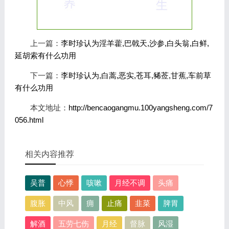
上一篇：
李时珍认为淫羊藿,巴戟天,沙参,白头翁,白鲜,
延胡索有什么功用
下一篇：
李时珍认为,白蒿,恶实,苍耳,豨莶,甘蕉,车前草
有什么功用
本文地址：
http://bencaogangmu.100yangsheng.com/7
056.html
相关内容推荐
吴普
心悸
咳嗽
月经不调
头痛
腹胀
中风
痈
止痛
韭菜
脾胃
解酒
五劳七伤
月经
督脉
风湿