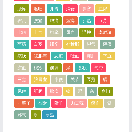
腰疼
呕吐
开胃
消食
鼻塞
血尿
霍乱
腰痛
腹痛
湿痹
邪热
五劳
七伤
上气
拘挛
尿血
浮肿
李时珍
芍药
白芨
细辛
补骨脂
脚气
疟疾
痰饮
腹胀痛
恶疮
吐血
痈肿
下血
凉血
积冷
崩漏
痒
食积
气滞
三焦
脾胃虚
小便
关节
豆蔻
醋
风痹
肝胆
脉病
痰
湿
寒
命门
韭菜子
香附
附子
肉豆蔻
瘀血
涎
邪气
瘀
寒热