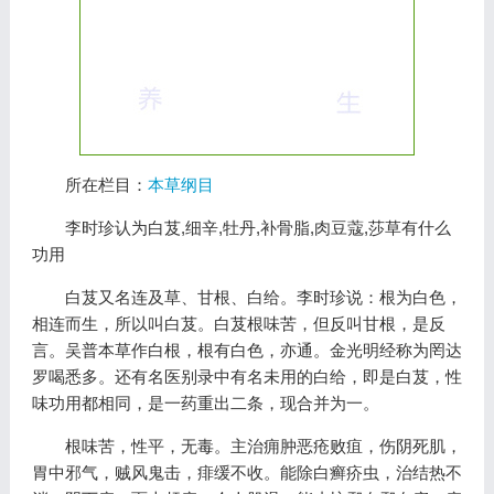
所在栏目：
本草纲目
李时珍认为白芨,细辛,牡丹,补骨脂,肉豆蔻,莎草有什么
功用
白芨又名连及草、甘根、白给。李时珍说：根为白色，
相连而生，所以叫白芨。白芨根味苦，但反叫甘根，是反
言。吴普本草作白根，根有白色，亦通。金光明经称为罔达
罗喝悉多。还有名医别录中有名未用的白给，即是白芨，性
味功用都相同，是一药重出二条，现合并为一。
根味苦，性平，无毒。主治痈肿恶疮败疽，伤阴死肌，
胃中邪气，贼风鬼击，痱缓不收。能除白癣疥虫，治结热不