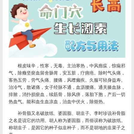
根皮味辛，性寒，无毒。主治寒热，中风瘛疭，惊痫邪
气，除癥坚瘀血留舍肠胃，安五脏，疗痈疮。除时气头痛，
客热五劳，劳气头痛、腰痛，风噤癞疾。久服可轻身益寿。
治冷气，散诸痛，女子经脉不通，血沥腰痛。通关腠血脉，
排脓，消扑损瘀血，续筋骨，除风痹，落胎下胞，产后一切
热血气。能和血生血凉血，治血中伏火，除烦热。
补骨脂又名破故纸、婆固脂、胡韭子。李时珍说补骨脂
之名是说它的功用。胡人称为婆固脂，而俗误称为破故纸。
称胡韭子，是因它的种子似韭种子，而不是胡地的韭菜子之