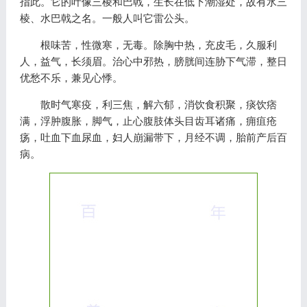
指此。它的叶像三棱和巴戟，生长在低下潮湿处，故有水三
棱、水巴戟之名。一般人叫它雷公头。
根味苦，性微寒，无毒。除胸中热，充皮毛，久服利
人，益气，长须眉。治心中邪热，膀胱间连胁下气滞，整日
优愁不乐，兼见心悸。
散时气寒疫，利三焦，解六郁，消饮食积聚，痰饮痞
满，浮肿腹胀，脚气，止心腹肢体头目齿耳诸痛，痈疽疮
疡，吐血下血尿血，妇人崩漏带下，月经不调，胎前产后百
病。