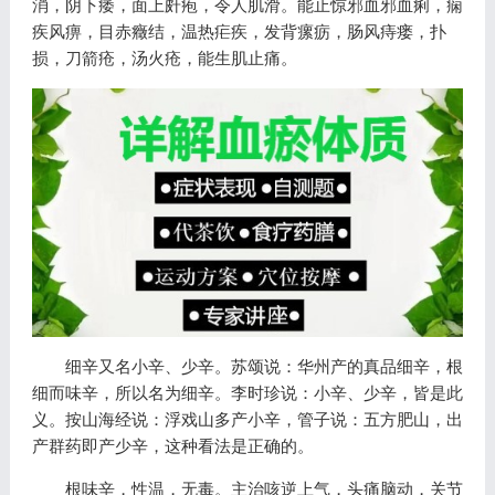
消，阴下痿，面上皯疱，令人肌滑。能止惊邪血邪血痢，痫
疾风痹，目赤癥结，温热疟疾，发背瘰疬，肠风痔瘘，扑
损，刀箭疮，汤火疮，能生肌止痛。
细辛又名小辛、少辛。苏颂说：华州产的真品细辛，根
细而味辛，所以名为细辛。李时珍说：小辛、少辛，皆是此
义。按山海经说：浮戏山多产小辛，管子说：五方肥山，出
产群药即产少辛，这种看法是正确的。
根味辛，性温，无毒。主治咳逆上气，头痛脑动，关节