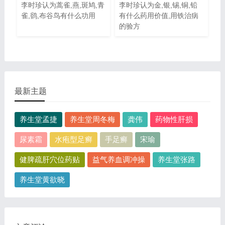
李时珍认为蒿雀,燕,斑鸠,青
李时珍认为金,银,锡,铜,铅
雀,鹆,布谷鸟有什么功用
有什么药用价值,用铁治病
的验方
最新主题
养生堂孟捷
养生堂周冬梅
龚伟
药物性肝损
尿素霜
水疱型足癣
手足癣
宋瑜
健脾疏肝穴位药贴
益气养血调冲操
养生堂张路
养生堂黄欲晓